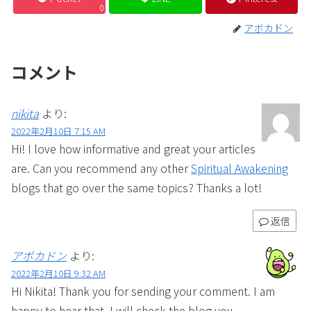
0
アボカドン
コメント
nikita
より:
2022年2月10日 7:15 AM
Hi! I love how informative and great your articles
are. Can you recommend any other
Spiritual Awakening
blogs that go over the same topics? Thanks a lot!
返信
アボカドン
より:
2022年2月10日 9:32 AM
Hi Nikita! Thank you for sending your comment. I am
happy to hear that. I will check the blog you