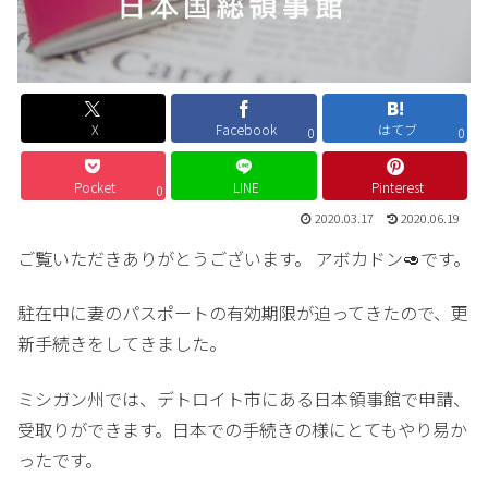
X
Facebook
はてブ
0
0
Pocket
LINE
Pinterest
0
2020.03.17
2020.06.19
ご覧いただきありがとうございます。 アボカドン🥑です。
駐在中に妻のパスポートの有効期限が迫ってきたので、更
新手続きをしてきました。
ミシガン州では、デトロイト市にある日本領事館で申請、
受取りができます。日本での手続きの様にとてもやり易か
ったです。