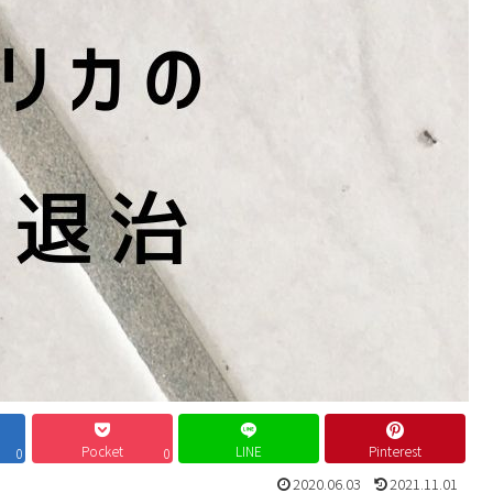
Pocket
LINE
Pinterest
0
0
2020.06.03
2021.11.01